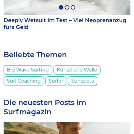
Surfboard Test: Fish Taco von Kanoa mit
polyola Eco Blank
Beliebte Themen
Big Wave Surfing
Künstliche Welle
Surf Coaching
Surfer
Surfspots
Die neuesten Posts im
Surfmagazin