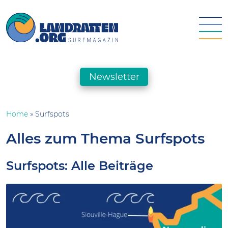
Skip
to
content
landratten.org || Surfmagazin
Das Online-Surfmagazin für die deutsche Surfszene
Newsletter
Home
»
Surfspots
Alles zum Thema Surfspots
Surfspots: Alle Beiträge