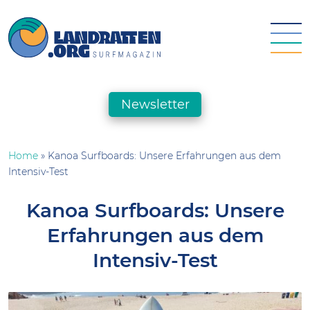
Skip
to
content
landratten.org || Surfmagazin
Das Online-Surfmagazin für die deutsche Surfszene
Newsletter
Home
»
Kanoa Surfboards: Unsere Erfahrungen aus dem
Intensiv-Test
Kanoa Surfboards: Unsere
Erfahrungen aus dem
Intensiv-Test