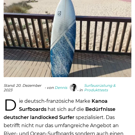
Stand:
20. Dezember
Surfausrüstung &
• von
Dennis
2023
• in
Produkttests
D
ie deutsch-französiche Marke
Kanoa
Surfboards
hat sich auf die
Bedürfnisse
deutscher landlocked Surfer
spezialisiert. Das
betrifft nicht nur das umfangreiche Angebot an
River- und Ocean-Surfboards sondern auch einen