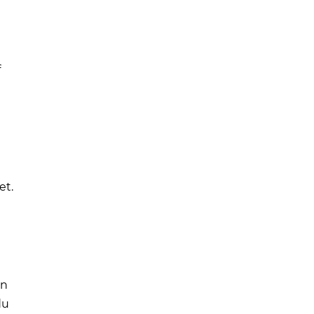
f
et.
en
du