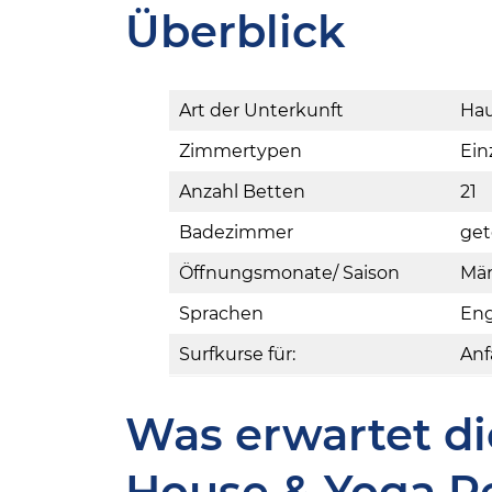
Überblick
Art der Unterkunft
Ha
Zimmertypen
Ein
Anzahl Betten
21
Badezimmer
get
Öffnungsmonate/ Saison
Mär
Sprachen
Eng
Surfkurse für:
Anf
Was erwartet di
House & Yoga R