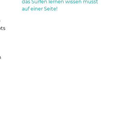
das Surfen lernen wissen musst
auf einer Seite!
n
ots
n