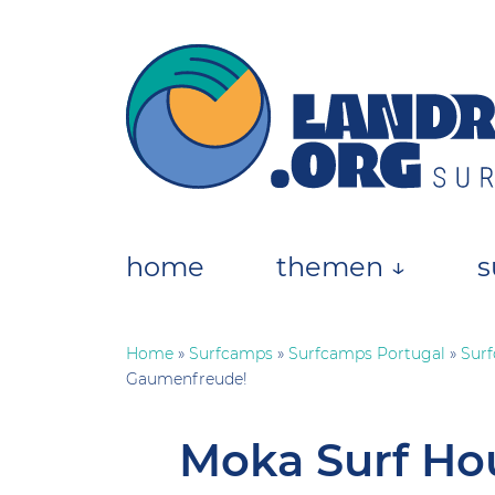
Skip
to
content
landratten.org || Surfmagazin
Das Online-Surfmagazin für die deutsche
home
themen ↓
s
Home
»
Surfcamps
»
Surfcamps Portugal
»
Surf
Gaumenfreude!
Moka Surf Hou