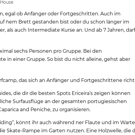
 House
en, egal ob Anfänger oder Fortgeschritten. Auch im
 auf `nem Brett gestanden bist oder du schon länger im
r, als auch Intermediate Kurse an. Und ab 7 Jahren, dar
imal sechs Personen pro Gruppe. Bei den
e in einer Gruppe. So bist du nicht alleine, gehst aber
urfcamp, das sich an Anfänger und Fortgeschrittene richt
des, die dir die besten Spots Ericeira’s zeigen können
ägliche Surfausflüge an der gesamten portugiesischen
aparica and Peniche, zu organisieren.
ding“, könnt ihr auch während ner Flaute und im Wart
ie Skate-Rampe im Garten nutzen. Eine Holzwelle, die 