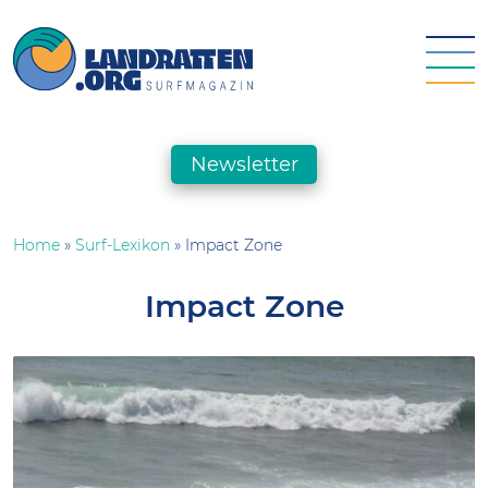
Skip
to
content
landratten.org || Surfmagazin
Das Online-Surfmagazin für die deutsche Surfszene
Newsletter
Home
»
Surf-Lexikon
»
Impact Zone
Impact Zone