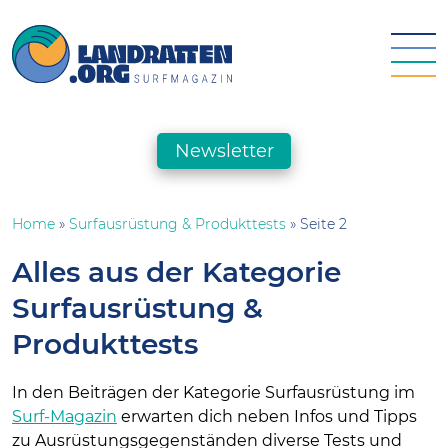
Skip
to
content
landratten.org || Surfmagazin
Das Online-Surfmagazin für die deutsche Surfszene
Newsletter
Home
»
Surfausrüstung & Produkttests
»
Seite 2
Alles aus der Kategorie
Surfausrüstung &
Produkttests
In den Beiträgen der Kategorie Surfausrüstung im
Surf-Magazin
erwarten dich neben Infos und Tipps
zu Ausrüstungsgegenständen diverse Tests und