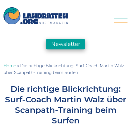
Skip
to
content
landratten.org || Surfmagazin
Das Online-Surfmagazin für die deutsche Surfszene
Newsletter
Home
»
Die richtige Blickrichtung: Surf-Coach Martin Walz
über Scanpath-Training beim Surfen
Die richtige Blickrichtung:
Surf-Coach Martin Walz über
Scanpath-Training beim
Surfen