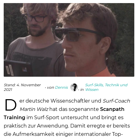
Stand:
4. November
Surf-Skills, Technik und
• von
Dennis
2021
• in
Wissen
D
er deutsche Wissenschaftler und
Surf-Coach
Martin Walz
hat das sogenannte
Scanpath
Training
im Surf-Sport untersucht und bringt es
praktisch zur Anwendung. Damit erregte er bereits
die Aufmerksamkeit einiger internationaler Top-