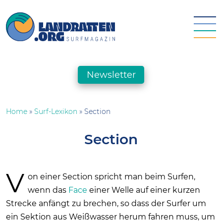
Skip
to
content
landratten.org || Surfmagazin
Das Online-Surfmagazin für die deutsche Surfszene
Newsletter
Home
»
Surf-Lexikon
»
Section
Section
V
on einer Section spricht man beim Surfen,
wenn das
Face
einer Welle auf einer kurzen
Strecke anfängt zu brechen, so dass der Surfer um
ein Sektion aus Weißwasser herum fahren muss, um