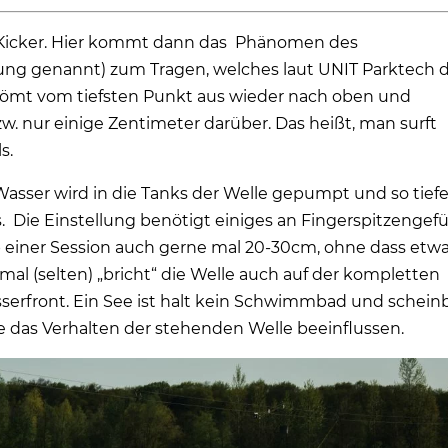
t Kicker. Hier kommt dann das Phänomen des
ung genannt) zum Tragen, welches laut UNIT Parktech 
 strömt vom tiefsten Punkt aus wieder nach oben und
. nur einige Zentimeter darüber. Das heißt, man surft
s.
 Wasser wird in die Tanks der Welle gepumpt und so tiefe
. Die Einstellung benötigt einiges an Fingerspitzengefü
lb einer Session auch gerne mal 20-30cm, ohne dass etw
mal (selten) „bricht“ die Welle auch auf der kompletten
sserfront. Ein See ist halt kein Schwimmbad und schein
ie das Verhalten der stehenden Welle beeinflussen.