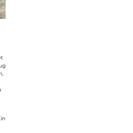
et
lug
n,
u
Ein