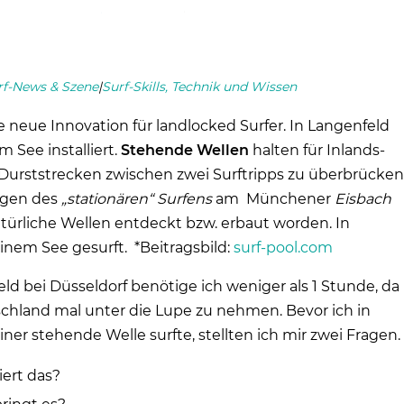
rf-News & Szene
|
Surf-Skills, Technik und Wissen
ne neue Innovation für landlocked Surfer. In Langenfeld
m See installiert.
Stehende Wellen
halten für Inlands-
 Durststrecken zwischen zwei Surftripps zu überbrücken
ängen des
„stationären“ Surfens
am Münchener
Eisbach
atürliche Wellen entdeckt bzw. erbaut worden. In
inem See gesurft. *Beitragsbild:
surf-pool.com
ld bei Düsseldorf benötige ich weniger als 1 Stunde, da
schland mal unter die Lupe zu nehmen. Bevor ich in
ner stehende Welle surfte, stellten ich mir zwei Fragen.
iert das?