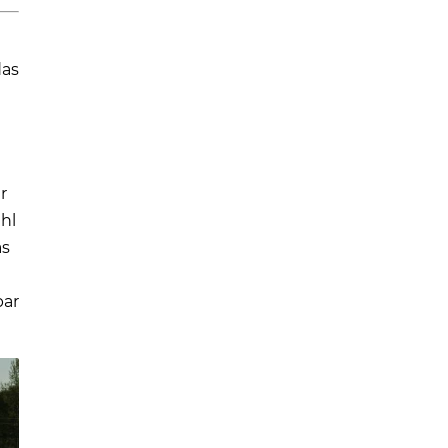
das
r
hl
as
bar