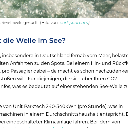
 See-Levels gesurft. (Bild von
surf-pool.com
)
 die Welle im See?
in, insbesondere in Deutschland fernab vom Meer, belast
ten Anfahrten zu den Spots. Bei einem Hin- und Rückf
2 pro Passagier dabei – da macht es schon nachzudenke
oßen will. Für diejenigen, die sich über Ihren CO2
Infos, was es bedeutet auf einer stehenden See-Welle z
 von Unit Parktech 240-340kWh (pro Stunde), was in
schinen in einem Durchschnittshaushalt entspricht. 
ei eingeschalteter Klimaanlage fahren. Bei dem von