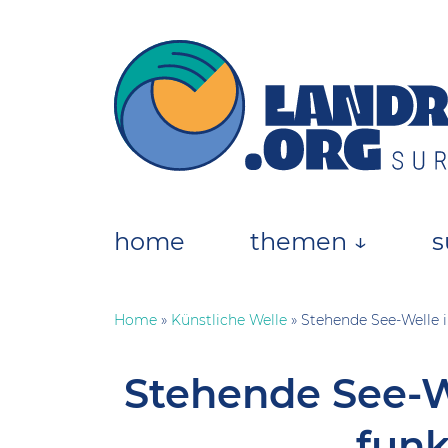
Skip
to
content
landratten.org || Surfmagazin
Das Online-Surfmagazin für die deutsche
home
themen ↓
s
Home
»
Künstliche Welle
»
Stehende See-Welle i
Stehende See-W
funk