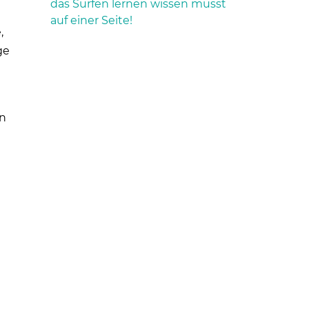
das Surfen lernen wissen musst
auf einer Seite!
,
ge
en