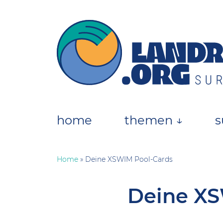
Skip
to
content
landratten.org || Surfmagazin
Das Online-Surfmagazin für die deutsche
home
themen ↓
s
Home
»
Deine XSWIM Pool-Cards
Deine XS