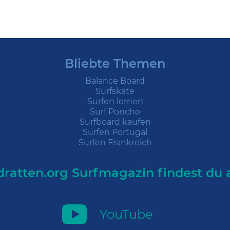
Bliebte Themen
Balance Board
Surfskate
Surfen lernen
Surf Poncho
Surfboard kaufen
Surfen Portugal
Surfen Frankreich
ratten.org Surfmagazin findest du 
YouTube