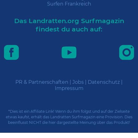
Surfen Frankreich
Das Landratten.org Surfmagazin
findest du auch auf:
PR & Partnerschaften
|
Jobs
|
Datenschutz
|
Impressum
*Dies ist ein Affiliate Link! Wenn du ihm folgst und auf der Zielseite
etwas kaufst, erhält das Landratten Surfmagazin eine Provision. Dies
beeinflusst NICHT die hier dargestellte Meinung über das Produkt!