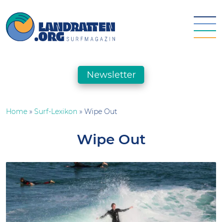
Skip
to
content
landratten.org || Surfmagazin
Das Online-Surfmagazin für die deutsche Surfszene
Newsletter
Home
»
Surf-Lexikon
»
Wipe Out
Wipe Out