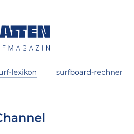
 Surfszene
urf-lexikon
surfboard-rechner
Channel