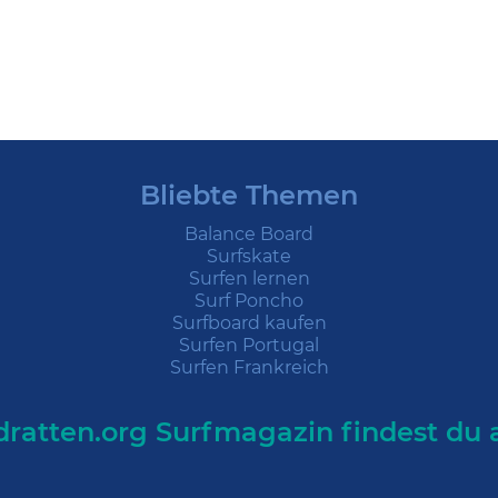
Bliebte Themen
Balance Board
Surfskate
Surfen lernen
Surf Poncho
Surfboard kaufen
Surfen Portugal
Surfen Frankreich
ratten.org Surfmagazin findest du 