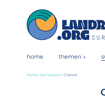
Skip
to
content
landratten.org || Surfmagazin
Das Online-Surfmagazin für die deutsche
home
themen ↓
s
Home
»
Surf-Lexikon
»
Channel