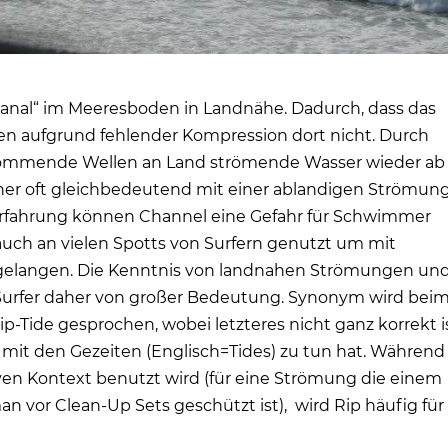
 „Kanal“ im Meeresboden in Landnähe. Dadurch, dass das
llen aufgrund fehlender Kompression dort nicht. Durch
ommende Wellen an Land strömende Wasser wieder ab
her oft gleichbedeutend mit einer ablandigen Strömun
Erfahrung können Channel eine Gefahr für Schwimmer
 auch an vielen Spotts von Surfern genutzt um mit
 gelangen. Die Kenntnis von landnahen Strömungen un
r Surfer daher von großer Bedeutung. Synonym wird bei
ip-Tide gesprochen, wobei letzteres nicht ganz korrekt is
s mit den Gezeiten (Englisch=Tides) zu tun hat. Während
iven Kontext benutzt wird (für eine Strömung die einem
n vor Clean-Up Sets geschützt ist), wird Rip häufig für