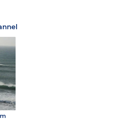
annel
im