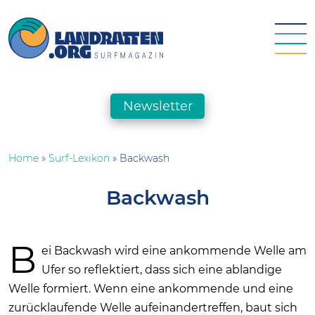
Skip
to
content
landratten.org || Surfmagazin
Das Online-Surfmagazin für die deutsche Surfszene
Newsletter
Home
»
Surf-Lexikon
»
Backwash
Backwash
B
ei Backwash wird eine ankommende Welle am
Ufer so reflektiert, dass sich eine ablandige
Welle formiert. Wenn eine ankommende und eine
zurücklaufende Welle aufeinandertreffen, baut sich