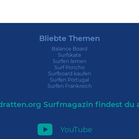
Bliebte Themen
Balance Board
Surfskate
Surfen lernen
Surf Poncho
Surfboard kaufen
Surfen Portugal
Surfen Frankreich
ratten.org Surfmagazin findest du 
YouTube