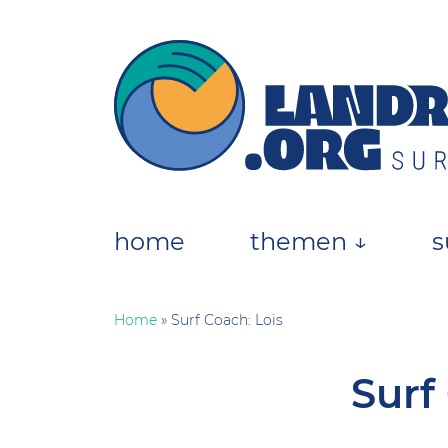
Skip
to
content
landratten.org || Surfmagazin
Das Online-Surfmagazin für die deutsche
home
themen ↓
s
Home
»
Surf Coach: Lois
Surf